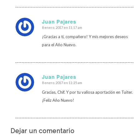
Juan Pajares
8 enero, 2017 en 11:17 am
Dice:
¡Gracias a ti, compañero! Y mis mejores deseos
para el Año Nuevo.
Juan Pajares
8 enero, 2017 en 11:25 am
Dice:
Gracias, Chif. Y por tu valiosa aportación en Tuiter.
¡Feliz Año Nuevo!
Dejar un comentario