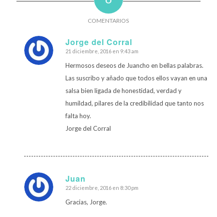
COMENTARIOS
Jorge del Corral
21 diciembre, 2016 en 9:43 am
Dice:
Hermosos deseos de Juancho en bellas palabras.
Las suscribo y añado que todos ellos vayan en una
salsa bien ligada de honestidad, verdad y
humildad, pilares de la credibilidad que tanto nos
falta hoy.
Jorge del Corral
Juan
22 diciembre, 2016 en 8:30 pm
Dice:
Gracias, Jorge.