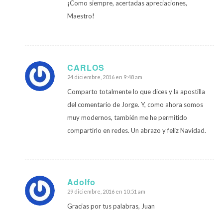
¡Como siempre, acertadas apreciaciones,
Maestro!
CARLOS
24 diciembre, 2016 en 9:48 am
Dice:
Comparto totalmente lo que dices y la apostilla
del comentario de Jorge. Y, como ahora somos
muy modernos, también me he permitido
compartirlo en redes. Un abrazo y feliz Navidad.
Adolfo
29 diciembre, 2016 en 10:51 am
Dice:
Gracias por tus palabras, Juan