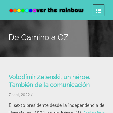
De Camino a OZ
Volodímir Zelenski, un héroe.
También de la comunicación
/
7 abril, 2022
El sexto presidente desde la independencia de
Ucrania en 1991 es un héroe (1).
Volodímir